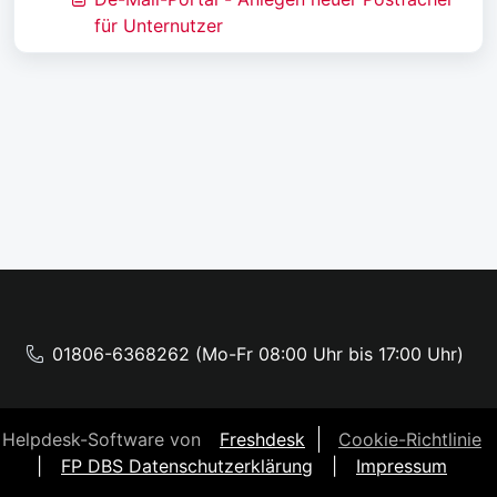
für Unternutzer
01806-6368262 (Mo-Fr 08:00 Uhr bis 17:00 Uhr)
Helpdesk-Software von
Freshdesk
Cookie-Richtlinie
|
FP DBS Datenschutzerklärung
|
Impressum