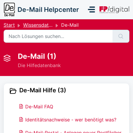
Zum hauptsächlichen Inhalt gehen
De-Mail Helpcenter
Start
Wissensdatenbank
De-Mail
De-Mail (1)
Die Hilfedatenbank
De-Mail Hilfe (3)
De-Mail FAQ
Identitätsnachweise - wer benötigt was?
De-Mail-Portal - Anlegen neuer Postfächer