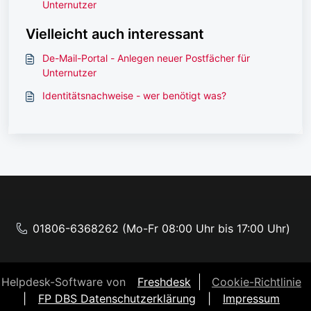
Unternutzer
Vielleicht auch interessant
De-Mail-Portal - Anlegen neuer Postfächer für
Unternutzer
Identitätsnachweise - wer benötigt was?
01806-6368262 (Mo-Fr 08:00 Uhr bis 17:00 Uhr)
Helpdesk-Software von
Freshdesk
Cookie-Richtlinie
|
FP DBS Datenschutzerklärung
|
Impressum