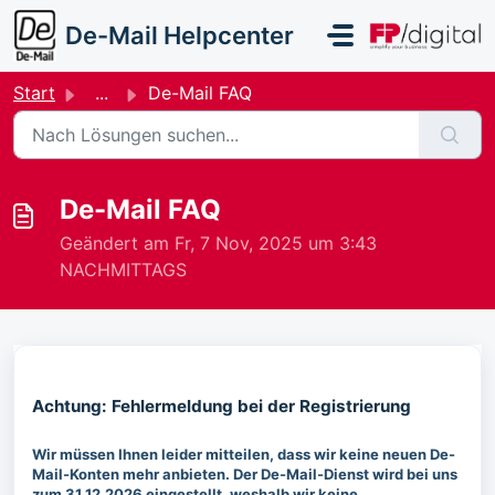
Zum hauptsächlichen Inhalt gehen
De-Mail Helpcenter
Start
...
De-Mail FAQ
De-Mail FAQ
Geändert am Fr, 7 Nov, 2025 um 3:43
NACHMITTAGS
Achtung: Fehlermeldung bei der Registrierung
Wir müssen Ihnen leider mitteilen, dass wir keine neuen De-
Mail-Konten mehr anbieten. Der De-Mail-Dienst wird bei uns
zum 31.12.2026 eingestellt, weshalb wir keine