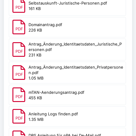
Selbstauskunft-Juristische-Personen.pdf
PDF
161 KB
Domainantrag.pdf
PDF
226 KB
Antrag_Änderung_Identitaetsdaten_Juristische_P
ersonen.pdf
PDF
231 KB
Antrag_Änderung_Identitaetsdaten_Privatpersone
n.pdf
PDF
1.05 MB
mTAN-Aenderungsantrag.pdf
PDF
455 KB
Anleitung Logs finden.pdf
PDF
1.35 MB
DBS Anleitung für nPA bei De-Mail.pdf